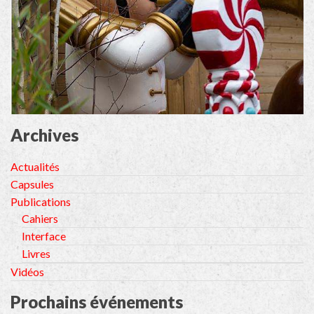
Archives
Actualités
Capsules
Publications
Cahiers
Interface
Livres
Vidéos
Prochains événements