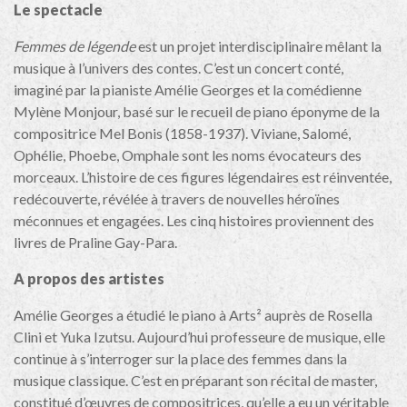
Le spectacle
Femmes de légende
est un projet interdisciplinaire mêlant la
musique à l’univers des contes. C’est un concert conté,
imaginé par la pianiste Amélie Georges et la comédienne
Mylène Monjour, basé sur le recueil de piano éponyme de la
compositrice Mel Bonis (1858-1937). Viviane, Salomé,
Ophélie, Phoebe, Omphale sont les noms évocateurs des
morceaux. L’histoire de ces figures légendaires est réinventée,
redécouverte, révélée à travers de nouvelles héroïnes
méconnues et engagées. Les cinq histoires proviennent des
livres de Praline Gay-Para.
A propos des artistes
Amélie Georges a étudié le piano à Arts² auprès de Rosella
Clini et Yuka Izutsu. Aujourd’hui professeure de musique, elle
continue à s’interroger sur la place des femmes dans la
musique classique. C’est en préparant son récital de master,
constitué d’œuvres de compositrices, qu’elle a eu un véritable