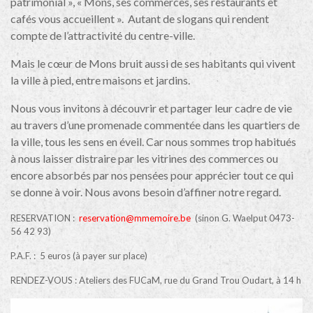
patrimonial », « Mons, ses commerces, ses restaurants et
cafés vous accueillent ». Autant de slogans qui rendent
compte de l’attractivité du centre-ville.
Mais le cœur de Mons bruit aussi de ses habitants qui vivent
la ville à pied, entre maisons et jardins.
Nous vous invitons à découvrir et partager leur cadre de vie
au travers d’une promenade commentée dans les quartiers de
la ville, tous les sens en éveil. Car nous sommes trop habitués
à nous laisser distraire par les vitrines des commerces ou
encore absorbés par nos pensées pour apprécier tout ce qui
se donne à voir. Nous avons besoin d’affiner notre regard.
RESERVATION :
reservation@mmemoire.be
(sinon G. Waelput 0473-
56 42 93)
P.A.F. : 5 euros (à payer sur place)
RENDEZ-VOUS : Ateliers des FUCaM, rue du Grand Trou Oudart, à 14 h