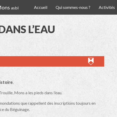
 Mons
Accueil
Qui sommes-nous ?
Activités
asbl
 DANS L’EAU
istoire
.
rouille, Mons a les pieds dans l’eau.
 inondations que rappellent des inscriptions toujours en
ace du Béguinage.