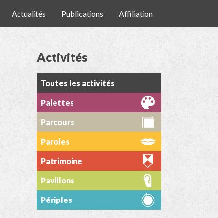
Actualités
Publications
Affiliation
Activités
Toutes les activités
Palettes
Parcours
Paroles
Patrimoine
Pavillons
Périples