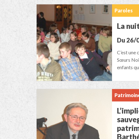
Paroles
La nui
Du 26/
C’est une 
Sœurs Noir
enfants q
Patrimoin
L’impl
sauveg
patrim
Barth