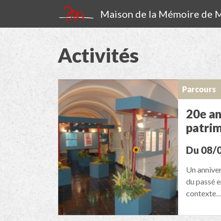
Maison de la Mémoire de
Activités
Parcours
20e an
patri
Du 08/
Un anniver
du passé e
contexte