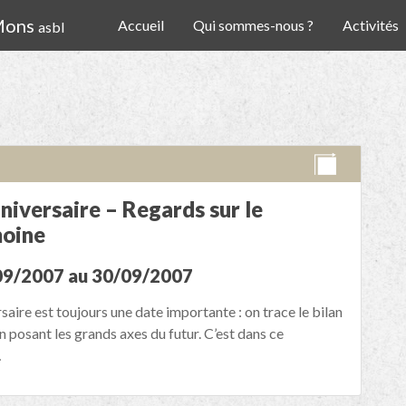
 Mons
Accueil
Qui sommes-nous ?
Activités
asbl
niversaire – Regards sur le
moine
09/2007 au 30/09/2007
saire est toujours une date importante : on trace le bilan
n posant les grands axes du futur. C’est dans ce
…